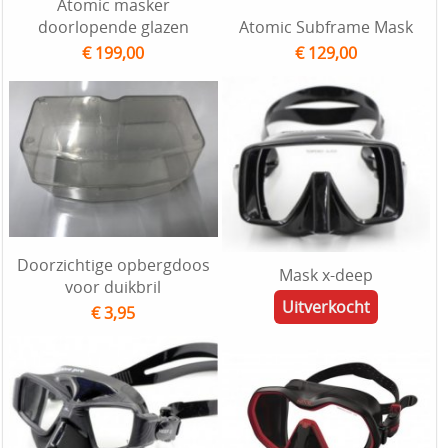
Atomic masker
doorlopende glazen
Atomic Subframe Mask
€ 199,00
€ 129,00
Doorzichtige opbergdoos
Mask x-deep
voor duikbril
Uitverkocht
€ 3,95