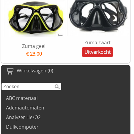
Zuma zwart
Zuma geel
Uitverkocht
€ 23,00
Winkelwagen (0)
ABC materiaal
Ademautomaten
Analyzer He/O2
Duikcomputer