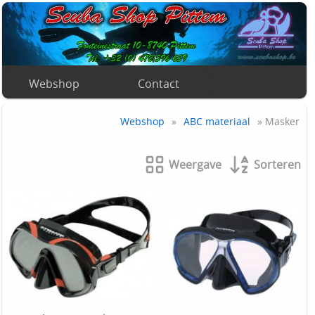
Webshop
Contact
Webshop
»
ABC materiaal
» Masker
Weergave
Sorteren