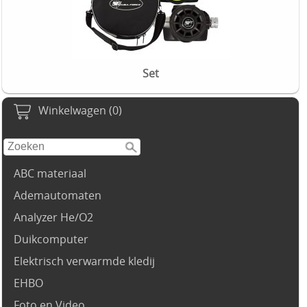
Set
Winkelwagen (0)
ABC materiaal
Ademautomaten
Analyzer He/O2
Duikcomputer
Elektrisch verwarmde kledij
EHBO
Foto en Video