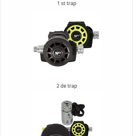
1 st trap
2 de trap