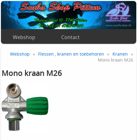
Webshop
Contact
Webshop
»
Flessen , kranen en toebehoren
»
Kranen
»
Mono kraan M26
Mono kraan M26