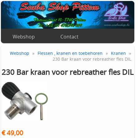
Webshop
Contact
Webshop
»
Flessen , kranen en toebehoren
»
Kranen
»
230 Bar kraan voor rebreather fles DIL
230 Bar kraan voor rebreather fles DIL
€ 49,00