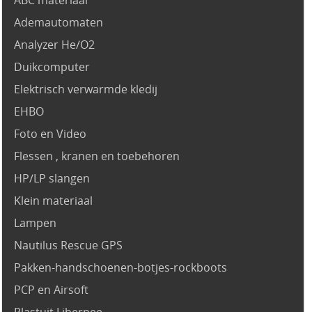
Ademautomaten
Analyzer He/O2
Duikcomputer
Elektrisch verwarmde kledij
EHBO
Foto en Video
Flessen , kranen en toebehoren
HP/LP slangen
Klein materiaal
Lampen
Nautilus Rescue GPS
Pakken-handschoenen-botjes-rockboots
PCP en Airsoft
Plastuit Liberpee