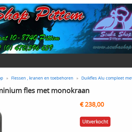
op
»
Flessen , kranen en toebehoren
»
Duikfles Alu compleet me
uminium fles met monokraan
€ 238,00
Uitverkocht