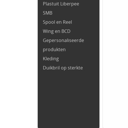
Plastuit Liberpee
SMB
Spool en Reel
Wing en BCD
Gepersonaliseerde
produkten
Kleding
Duikbril op sterkte