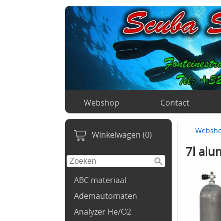
Webshop
Contact
Websh
Winkelwagen (0)
7l al
ABC materiaal
Ademautomaten
Analyzer He/O2