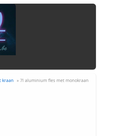
t kraan
» 7l aluminium fles met monokraan