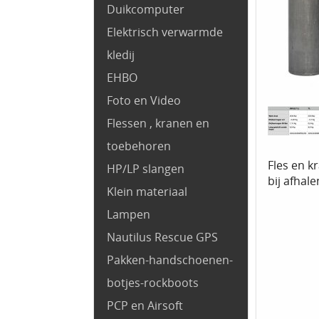
Duikcomputer
Elektrisch verwarmde
kledij
EHBO
Foto en Video
Flessen , kranen en
toebehoren
Fles en k
HP/LP slangen
bij afhal
Klein materiaal
Lampen
Nautilus Rescue GPS
Pakken-handschoenen-
botjes-rockboots
PCP en Airsoft