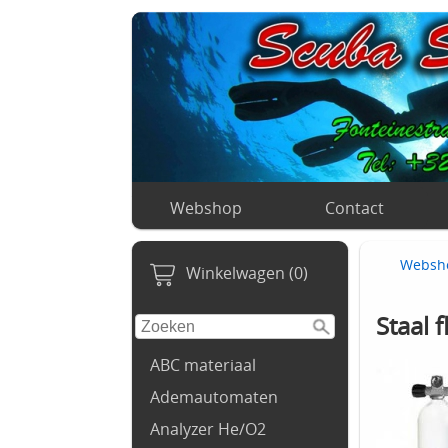
Webshop
Contact
Websh
Winkelwagen (0)
Staal 
ABC materiaal
Ademautomaten
Analyzer He/O2