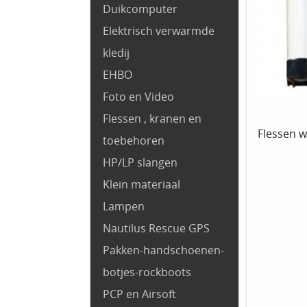
Duikcomputer
Elektrisch verwarmde
kledij
EHBO
Foto en Video
Flessen , kranen en
Flessen w
toebehoren
HP/LP slangen
Klein materiaal
Lampen
Nautilus Rescue GPS
Pakken-handschoenen-
botjes-rockboots
PCP en Airsoft