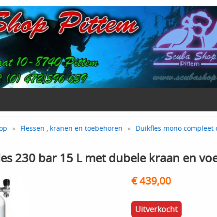
op
»
Flessen , kranen en toebehoren
»
Duikfles mono compleet
fles 230 bar 15 L met dubele kraan en voe
€ 439,00
Uitverkocht