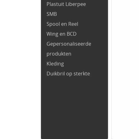
Plastuit Liberpee
SMB
Spool en Reel
Wing en BCD
Gepersonaliseerde
produkten
Kleding
Duikbril op sterkte