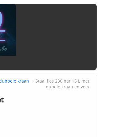
 dubbele kraan
» Staal fles 230 bar 15 L met
dubele kraan en voet
t