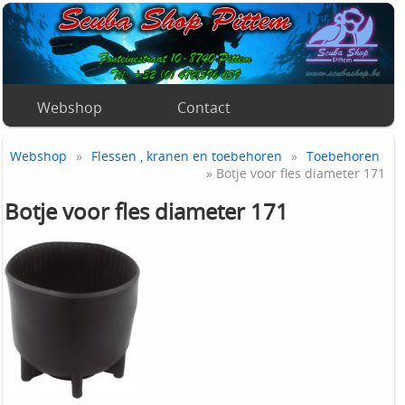
Webshop
Contact
Webshop
»
Flessen , kranen en toebehoren
»
Toebehoren
» Botje voor fles diameter 171
Botje voor fles diameter 171